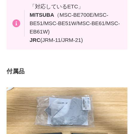
「対応しているETC」
MITSUBA
（MSC-BE700E/MSC-
BE51/MSC-BE51W/MSC-BE61/MSC-
EB61W)
JRC
(JRM-11/JRM-21)
付属品