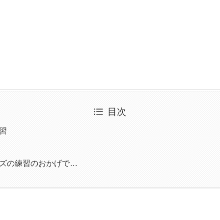
目次
習
ズの練習のおかげで…