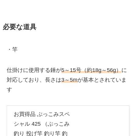
必要な道具
・竿
仕掛けに使用する錘が
5～15号（約18g～56g）
に
対応しており、長さは
3～5m
が基本とされていま
す
お買得品 ぶっこみスペ
シャル 425 （ぶっこみ
釣り 投げ竿 釣り竿 釣