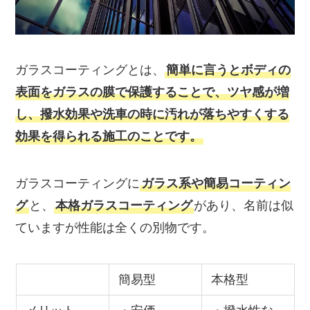
ガラスコーティングとは、
簡単に言うとボディの
表面をガラスの膜で保護することで、ツヤ感が増
し、撥水効果や洗車の時に汚れが落ちやすくする
効果を得られる施工のことです。
ガラスコーティングに
ガラス系や簡易コーティン
グ
と、
本格ガラスコーティング
があり、名前は似
ていますが性能は全くの別物です。
簡易型
本格型