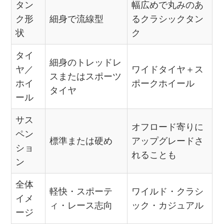
タン
幅広めで丸みのあ
ク形
細身で流線型
るクラシックタン
状
ク
タイ
細身のトレッドレ
ヤ／
ワイドタイヤ＋ス
スまたはスポーツ
ホイ
ポークホイール
タイヤ
ール
サス
オフロード寄りに
ペン
標準または硬め
アップグレードさ
ショ
れることも
ン
全体
軽快・スポーテ
ワイルド・クラシ
イメ
ィ・レース志向
ック・カジュアル
ージ