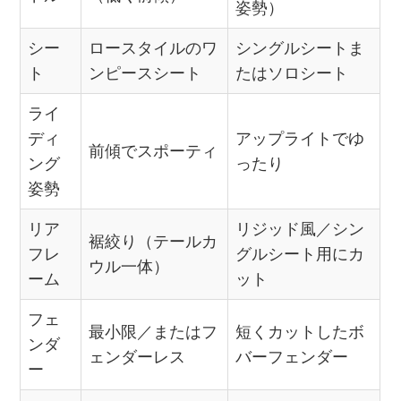
姿勢）
シー
ロースタイルのワ
シングルシートま
ト
ンピースシート
たはソロシート
ライ
ディ
アップライトでゆ
前傾でスポーティ
ング
ったり
姿勢
リア
リジッド風／シン
裾絞り（テールカ
フレ
グルシート用にカ
ウル一体）
ーム
ット
フェ
最小限／またはフ
短くカットしたボ
ンダ
ェンダーレス
バーフェンダー
ー